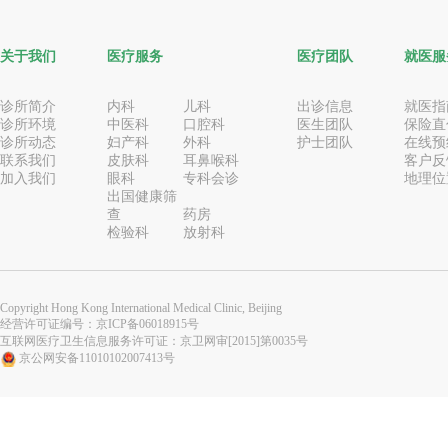
关于我们
医疗服务
医疗团队
就医服
诊所简介
内科
儿科
出诊信息
就医指
诊所环境
中医科
口腔科
医生团队
保险直
诊所动态
妇产科
外科
护士团队
在线预
联系我们
皮肤科
耳鼻喉科
客户反
加入我们
眼科
专科会诊
地理位
出国健康筛
查
药房
检验科
放射科
Copyright Hong Kong International Medical Clinic, Beijing
经营许可证编号：
京ICP备06018915号
互联网医疗卫生信息服务许可证：京卫网审[2015]第0035号
京公网安备11010102007413号