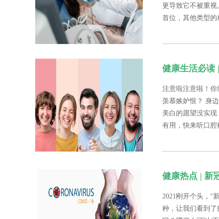
更导致它不被重视
首位，其他类型的相
健康生活必读 
注意啦注意啦！你
羡慕嫉妒恨？ 身
美白的愿望没实现
有用，快来听口腔
健康热点 | 
2021刚开个头
种，让我们看到了