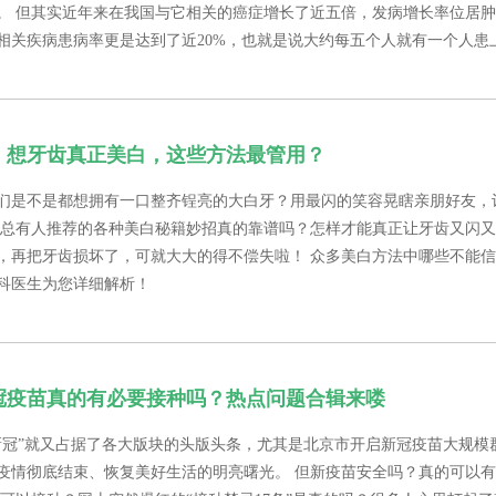
。 但其实近年来在我国与它相关的癌症增长了近五倍，发病增长率位居
关疾病患病率更是达到了近20%，也就是说大约每五个人就有一个人患上这方.
| 想牙齿真正美白，这些方法最管用？
们是不是都想拥有一口整齐锃亮的大白牙？用最闪的笑容晃瞎亲朋好友，
边总有人推荐的各种美白秘籍妙招真的靠谱吗？怎样才能真正让牙齿又闪
，再把牙齿损坏了，可就大大的得不偿失啦！ 众多美白方法中哪些不能
科医生为您详细解析！
新冠疫苗真的有必要接种吗？热点问题合辑来喽
，“新冠”就又占据了各大版块的头版头条，尤其是北京市开启新冠疫苗大规模
疫情彻底结束、恢复美好生活的明亮曙光。 但新疫苗安全吗？真的可以