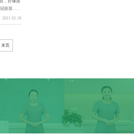
了鼓，好像接
......
2021.02.18
末页