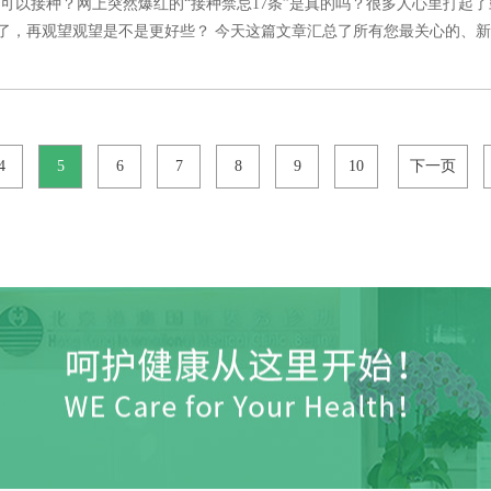
不可以接种？网上突然爆红的“接种禁忌17条”是真的吗？很多人心里打起
，再观望观望是不是更好些？ 今天这篇文章汇总了所有您最关心的、新冠疫苗
4
5
6
7
8
9
10
下一页