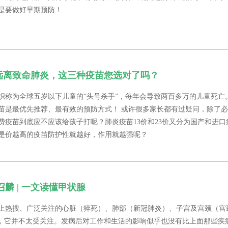
是要做好早期预防！
 远离致命肺炎，这三种疫苗您选对了吗？
织称为全球五岁以下儿童的“头号杀手”，每年会导致两百多万的儿童死亡
苗是最优先推荐、最有效的预防方式！ 或许很多家长都有过疑问，除了
费疫苗到底应不应该给孩子打呢？肺炎疫苗13价和23价又分为国产和进口
是价越高的疫苗防护性就越好，作用就越强呢？
麟 | 一文读懂甲状腺
上热搜、广泛关注的心脏（猝死）、肺部（新冠肺炎）、子宫及宫颈（宫
说，它并不太受关注。发病后对工作和生活的影响似乎也没有比上面那些疾