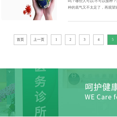
吗？哪些人可以/不可以接种？
种的底气又不太足了，再观望观
首页
上一页
1
2
3
4
5