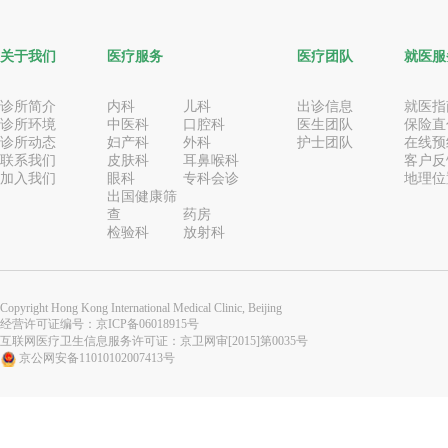
关于我们
医疗服务
医疗团队
就医服
诊所简介
内科
儿科
出诊信息
就医指
诊所环境
中医科
口腔科
医生团队
保险直
诊所动态
妇产科
外科
护士团队
在线预
联系我们
皮肤科
耳鼻喉科
客户反
加入我们
眼科
专科会诊
地理位
出国健康筛
查
药房
检验科
放射科
Copyright Hong Kong International Medical Clinic, Beijing
经营许可证编号：
京ICP备06018915号
互联网医疗卫生信息服务许可证：京卫网审[2015]第0035号
京公网安备11010102007413号