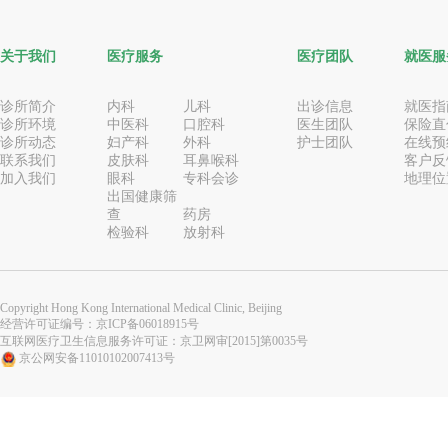
关于我们
医疗服务
医疗团队
就医服
诊所简介
内科
儿科
出诊信息
就医指
诊所环境
中医科
口腔科
医生团队
保险直
诊所动态
妇产科
外科
护士团队
在线预
联系我们
皮肤科
耳鼻喉科
客户反
加入我们
眼科
专科会诊
地理位
出国健康筛
查
药房
检验科
放射科
Copyright Hong Kong International Medical Clinic, Beijing
经营许可证编号：
京ICP备06018915号
互联网医疗卫生信息服务许可证：京卫网审[2015]第0035号
京公网安备11010102007413号