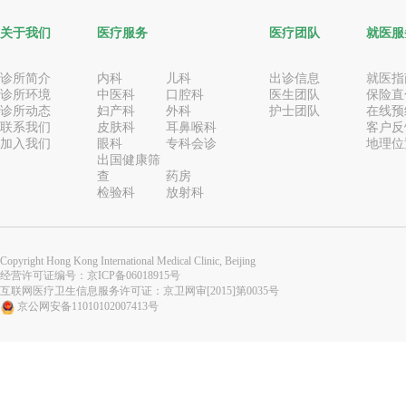
关于我们
医疗服务
医疗团队
就医服
诊所简介
内科
儿科
出诊信息
就医指
诊所环境
中医科
口腔科
医生团队
保险直
诊所动态
妇产科
外科
护士团队
在线预
联系我们
皮肤科
耳鼻喉科
客户反
加入我们
眼科
专科会诊
地理位
出国健康筛
查
药房
检验科
放射科
Copyright Hong Kong International Medical Clinic, Beijing
经营许可证编号：
京ICP备06018915号
互联网医疗卫生信息服务许可证：京卫网审[2015]第0035号
京公网安备11010102007413号