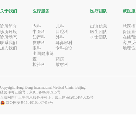
关于我们
医疗服务
医疗团队
就医服
诊所简介
内科
儿科
出诊信息
就医指
诊所环境
中医科
口腔科
医生团队
保险直
诊所动态
妇产科
外科
护士团队
在线预
联系我们
皮肤科
耳鼻喉科
客户反
加入我们
眼科
专科会诊
地理位
出国健康筛
查
药房
检验科
放射科
Copyright Hong Kong International Medical Clinic, Beijing
经营许可证编号：
京ICP备06018915号
互联网医疗卫生信息服务许可证：京卫网审[2015]第0035号
京公网安备11010102007413号