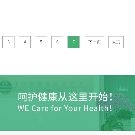
3
4
5
6
7
下一页
末页