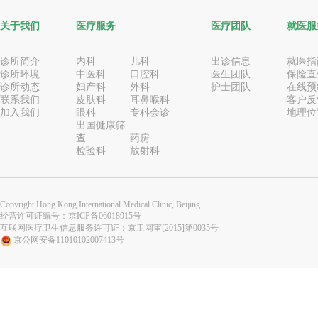
关于我们
医疗服务
医疗团队
就医服
诊所简介
内科
儿科
出诊信息
就医指
诊所环境
中医科
口腔科
医生团队
保险直
诊所动态
妇产科
外科
护士团队
在线预
联系我们
皮肤科
耳鼻喉科
客户反
加入我们
眼科
专科会诊
地理位
出国健康筛
查
药房
检验科
放射科
Copyright Hong Kong International Medical Clinic, Beijing
经营许可证编号：
京ICP备06018915号
互联网医疗卫生信息服务许可证：京卫网审[2015]第0035号
京公网安备11010102007413号