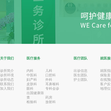
关于我们
医疗服务
医疗团队
就医服
诊所简介
内科
儿科
出诊信息
就医指
诊所环境
中医科
口腔科
医生团队
保险直
诊所动态
妇产科
外科
护士团队
在线预
联系我们
皮肤科
耳鼻喉科
客户反
加入我们
眼科
专科会诊
地理位
出国健康筛
查
药房
检验科
放射科