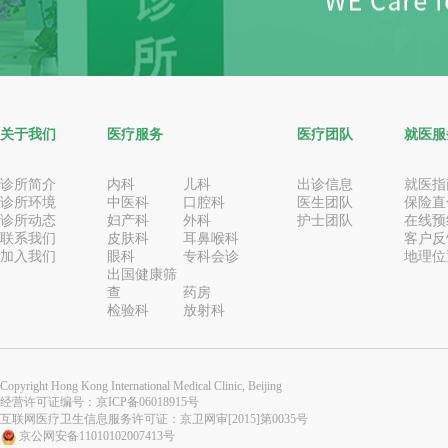
关于我们
医疗服务
医疗团队
就医服
诊所简介
内科
儿科
出诊信息
就医指
诊所环境
中医科
口腔科
医生团队
保险直
诊所动态
妇产科
外科
护士团队
在线预
联系我们
皮肤科
耳鼻喉科
客户反
加入我们
眼科
专科会诊
地理位
出国健康筛
查
药房
检验科
放射科
Copyright Hong Kong International Medical Clinic, Beijing
经营许可证编号：
京ICP备06018915号
互联网医疗卫生信息服务许可证：京卫网审[2015]第0035号
京公网安备11010102007413号