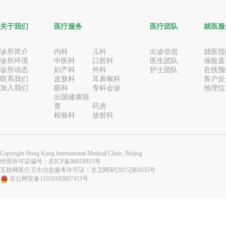
关于我们
医疗服务
医疗团队
就医服
诊所简介
内科
儿科
出诊信息
就医指
诊所环境
中医科
口腔科
医生团队
保险直
诊所动态
妇产科
外科
护士团队
在线预
联系我们
皮肤科
耳鼻喉科
客户反
加入我们
眼科
专科会诊
地理位
出国健康筛
查
药房
检验科
放射科
Copyright Hong Kong International Medical Clinic, Beijing
经营许可证编号：
京ICP备06018915号
互联网医疗卫生信息服务许可证：京卫网审[2015]第0035号
京公网安备11010102007413号