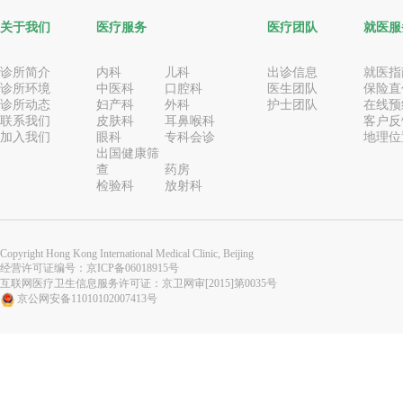
关于我们
医疗服务
医疗团队
就医服
诊所简介
内科
儿科
出诊信息
就医指
诊所环境
中医科
口腔科
医生团队
保险直
诊所动态
妇产科
外科
护士团队
在线预
联系我们
皮肤科
耳鼻喉科
客户反
加入我们
眼科
专科会诊
地理位
出国健康筛
查
药房
检验科
放射科
Copyright Hong Kong International Medical Clinic, Beijing
经营许可证编号：
京ICP备06018915号
互联网医疗卫生信息服务许可证：京卫网审[2015]第0035号
京公网安备11010102007413号