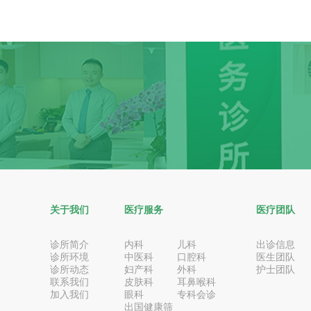
关于我们
医疗服务
医疗团队
诊所简介
内科
儿科
出诊信息
诊所环境
中医科
口腔科
医生团队
诊所动态
妇产科
外科
护士团队
联系我们
皮肤科
耳鼻喉科
加入我们
眼科
专科会诊
出国健康筛