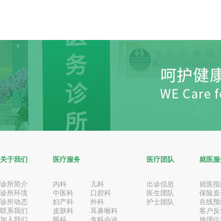
关于我们
医疗服务
医疗团队
就医服
诊所简介
内科
儿科
出诊信息
就医指
诊所环境
中医科
口腔科
医生团队
保险直
诊所动态
妇产科
外科
护士团队
在线预
联系我们
皮肤科
耳鼻喉科
客户反
加入我们
眼科
专科会诊
地理位