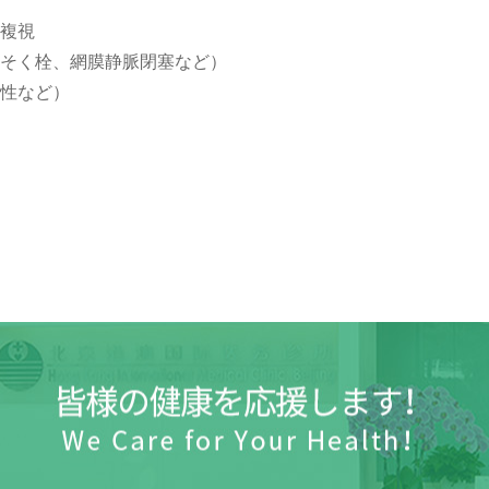
複視
そく栓、網膜静脈閉塞など）
性など）