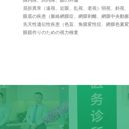
緑内障、白内障、眼の外傷
屈折異常（遠視、近眼、乱視、老視）弱視、斜視、
眼底の疾患（脈絡網膜症、網膜剥離、網膜中央動脈
先天性遺伝性疾患（色盲、角膜変性症、網膜色素変
眼鏡作りのための視力検査