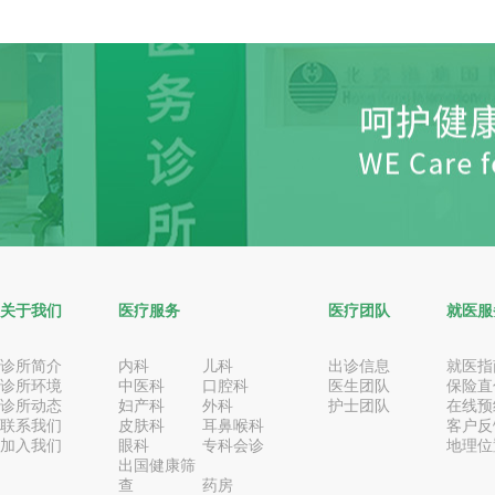
关于我们
医疗服务
医疗团队
就医服
诊所简介
内科
儿科
出诊信息
就医指
诊所环境
中医科
口腔科
医生团队
保险直
诊所动态
妇产科
外科
护士团队
在线预
联系我们
皮肤科
耳鼻喉科
客户反
加入我们
眼科
专科会诊
地理位
出国健康筛
查
药房