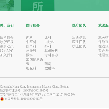
关于我们
医疗服务
医疗团队
就医服
诊所简介
内科
儿科
出诊信息
就医指
诊所环境
中医科
口腔科
医生团队
保险直
诊所动态
妇产科
外科
护士团队
在线预
联系我们
皮肤科
耳鼻喉科
客户反
加入我们
眼科
专科会诊
地理位
出国健康筛
查
药房
检验科
放射科
Copyright Hong Kong International Medical Clinic, Beijing
经营许可证编号：
京ICP备06018915号
互联网医疗卫生信息服务许可证：京卫网审[2015]第0035号
京公网安备11010102007413号