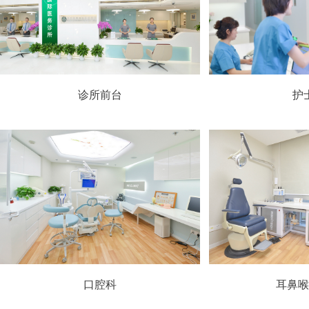
诊所前台
护
口腔科
耳鼻喉