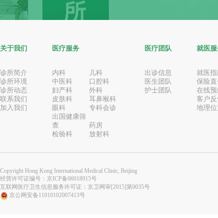
关于我们
医疗服务
医疗团队
就医服
诊所简介
内科
儿科
出诊信息
就医指
诊所环境
中医科
口腔科
医生团队
保险直
诊所动态
妇产科
外科
护士团队
在线预
联系我们
皮肤科
耳鼻喉科
客户反
加入我们
眼科
专科会诊
地理位
出国健康筛
查
药房
检验科
放射科
Copyright Hong Kong International Medical Clinic, Beijing
经营许可证编号：
京ICP备06018915号
互联网医疗卫生信息服务许可证：京卫网审[2015]第0035号
京公网安备11010102007413号