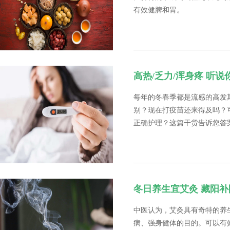
有效健脾和胃。
高热/乏力/浑身疼 听
每年的冬春季都是流感的高发
别？现在打疫苗还来得及吗？
正确护理？这篇干货告诉您答
冬日养生宜艾灸 藏阳
中医认为，艾灸具有奇特的养
病、强身健体的目的。可以有