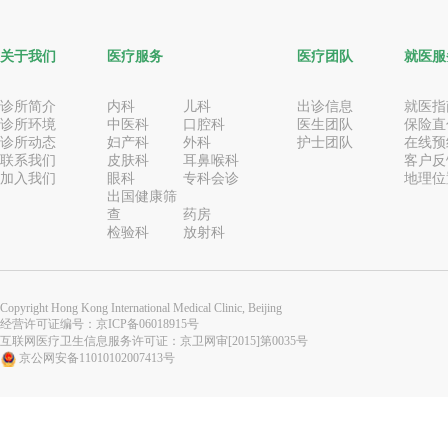
关于我们
医疗服务
医疗团队
就医服
诊所简介
内科
儿科
出诊信息
就医指
诊所环境
中医科
口腔科
医生团队
保险直
诊所动态
妇产科
外科
护士团队
在线预
联系我们
皮肤科
耳鼻喉科
客户反
加入我们
眼科
专科会诊
地理位
出国健康筛
查
药房
检验科
放射科
Copyright Hong Kong International Medical Clinic, Beijing
经营许可证编号：
京ICP备06018915号
互联网医疗卫生信息服务许可证：京卫网审[2015]第0035号
京公网安备11010102007413号