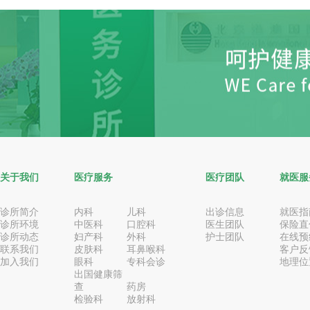
关于我们
医疗服务
医疗团队
就医服
诊所简介
内科
儿科
出诊信息
就医指
诊所环境
中医科
口腔科
医生团队
保险直
诊所动态
妇产科
外科
护士团队
在线预
联系我们
皮肤科
耳鼻喉科
客户反
加入我们
眼科
专科会诊
地理位
出国健康筛
查
药房
检验科
放射科