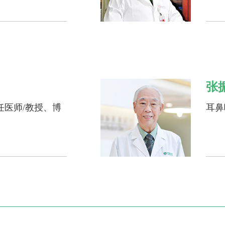
张
任医师/教授、博
耳鼻
任