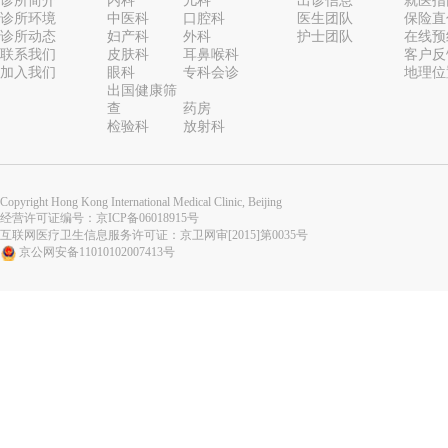
诊所简介
内科
儿科
出诊信息
就医指
诊所环境
中医科
口腔科
医生团队
保险直
诊所动态
妇产科
外科
护士团队
在线预
联系我们
皮肤科
耳鼻喉科
客户反
加入我们
眼科
专科会诊
地理位
出国健康筛
查
药房
检验科
放射科
Copyright Hong Kong International Medical Clinic, Beijing
经营许可证编号：
京ICP备06018915号
互联网医疗卫生信息服务许可证：京卫网审[2015]第0035号
京公网安备11010102007413号